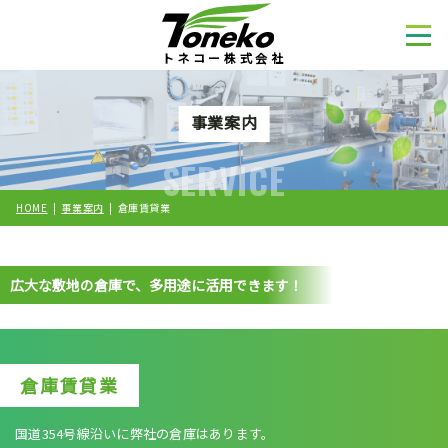
トネコー株式会社
事業案内
SERVICE
HOME
事業案内
倉庫賃貸業
広大な敷地の倉庫で、多用途に活用できます！
倉庫賃貸業
国道354号線沿いに弊社の倉庫はあります。